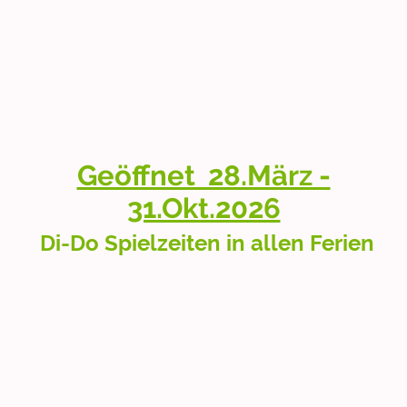
Umgebung direkt am Kurhaus
- Strand.
Genießen Sie es denn es wirkt
entschleunigend und macht
Freude.
Geöffnet 28.März -
31.Okt.2026
Di-Do Spielzeiten in allen Ferien