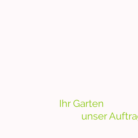
U
nser Gärtner Team der 
Baumschule und Blumen-un
Erfahrung in jedes Projekt 
Wir verstehen die individ
fachgerechte Lösungen, di
So verwandeln wir Außenbe
den höchsten Ansprüchen
Wir arbeiten mit Leidensc
Unsere Kunden stehen für u
Ihr Garten
unser Auftrag