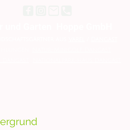
r und Garten Hoppe GmbH
ndschaftsgärtner aus
Varel
/
Dangast
ehlungen:
Natur-Minigolf Dangast
 Dangast
Nationalpark-haus Dangast
dergrund